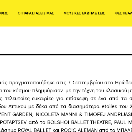
ΟΦΩΣ
ΟΙ ΠΑΡΑΣΤΑΣΕΙΣ ΜΑΣ
ΜΟΥΣΙΚΕΣ ΕΚΔΗΛΩΣΕΙΣ
ΦΕΣΤΙΒΑ
άς πραγματοποιήθηκε στις 7 Σεπτεμβρίου στο Ηρώδειο
 του κόσμου πλημμύρισαν με την τέχνη του κλασικού μ
ς τελευταίες ευκαιρίες για επίσκεψη σε ένα από τα σ
ου Αττικού με δέκα από τα διασημότερα etoiles του
VENT GARDEN, NICOLETA MANNI & TIMOFEJ ANDRIJAS
L POTAPTSEV από το BOLSHOI BALLET THEATRE, PAUL M
ιάσημο ROYAL BALLET και ROCIO ALEMAN από το ΜΠΑΛ