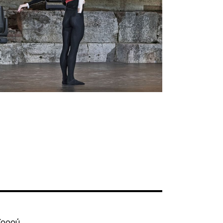
Χορού